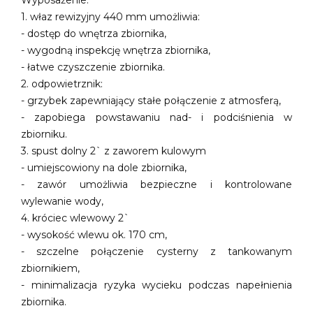
Wyposażenie:
1. właz rewizyjny 440 mm umożliwia:
- dostęp do wnętrza zbiornika,
- wygodną inspekcję wnętrza zbiornika,
- łatwe czyszczenie zbiornika.
2. odpowietrznik:
- grzybek zapewniający stałe połączenie z atmosferą,
- zapobiega powstawaniu nad- i podciśnienia w
zbiorniku.
3. spust dolny 2` z zaworem kulowym
- umiejscowiony na dole zbiornika,
- zawór umożliwia bezpieczne i kontrolowane
wylewanie wody,
4. króciec wlewowy 2`
- wysokość wlewu ok. 170 cm,
- szczelne połączenie cysterny z tankowanym
zbiornikiem,
- minimalizacja ryzyka wycieku podczas napełnienia
zbiornika.