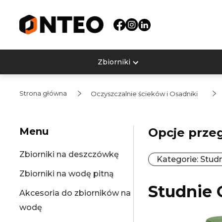
Zbiorniki
Strona główna
Oczyszczalnie ścieków i Osadniki
Menu
Opcje prze
Zbiorniki na deszczówkę
Kategorie: Stud
Zbiorniki na wodę pitną
Studnie 
Akcesoria do zbiorników na
wodę