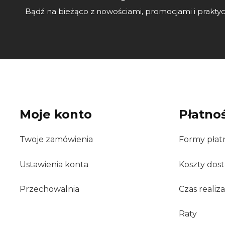
Bądź na bieżąco z nowościami, promocjami i prakty
Moje konto
Płatnoś
Twoje zamówienia
Formy płat
Ustawienia konta
Koszty dos
Przechowalnia
Czas realiz
Raty