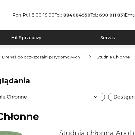
Pon-Pt I 8:00-19:00
Tel.:
884084550
Tel.:
690 011 831
Emai
Hit Sprzedaży
Serwis
Drenaż do oczyszczalni przydomowych
Studnie Chłonne
glądania
nie Chłonne
Dostępno
Chłonne
Studnia chłonna Apoll