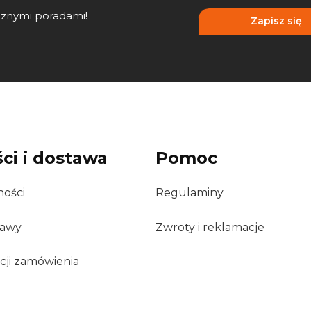
cznymi poradami!
Zapisz się
ci i dostawa
Pomoc
ności
Regulaminy
tawy
Zwroty i reklamacje
acji zamówienia