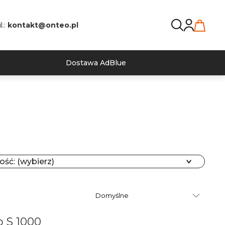
l.:
kontakt@onteo.pl
Dostawa AdBlue
ść: (wybierz)
o S 1000