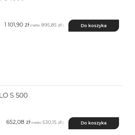
1 101,90 zł
895,85 zł
Do koszyka
(netto:
)
LO S 500
652,08 zł
530,15 zł
Do koszyka
(netto:
)